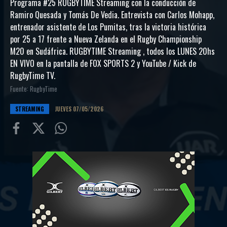
Programa #25 RUGBYTIME Streaming con la conducción de
Ramiro Quesada y Tomás De Vedia. Entrevista con Carlos Mohapp,
entrenador asistente de Los Pumitas, tras la victoria histórica
por 25 a 17 frente a Nueva Zelanda en el Rugby Championship
M20 en Sudáfrica. RUGBYTIME Streaming , todos los LUNES 20hs
EN VIVO en la pantalla de FOX SPORTS 2 y YouTube / Kick de
RugbyTime TV.
Fuente: RugbyTime
STREAMING
JUEVES 07/05/2026
Compartir
Compartir
Compartiur
en
en
en
Facebook
Twitter
Wathsapp