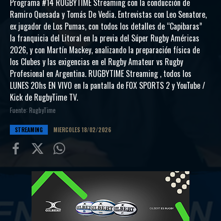
Programa #14 RUGBYTIME Streaming con la conducción de
Ramiro Quesada y Tomás De Vedia. Entrevistas con Leo Senatore,
ex jugador de Los Pumas, con todos los detalles de “Capibaras”
la franquicia del Litoral en la previa del Súper Rugby Américas
2026, y con Martín Mackey, analizando la preparación física de
los Clubes y las exigencias en el Rugby Amateur vs Rugby
Profesional en Argentina. RUGBYTIME Streaming , todos los
LUNES 20hs EN VIVO en la pantalla de FOX SPORTS 2 y YouTube /
Kick de RugbyTime TV.
Fuente: RugbyTime
STREAMING
MIERCOLES 18/02/2026
Compartir
Compartir
Compartiur
en
en
en
Facebook
Twitter
Wathsapp